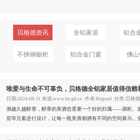
贝格德资讯
全铝家居
铝合
不锈钢橱柜
铝合金门窗
佛山
唯爱与生命不可辜负，贝格德全铝家居值得信赖
日期:2024-08-31 来源:www.be.gd.cn 作者:Begood 分
酒越久越醇香，醇香的美酒也需要一个好的归属——酒柜。
层等元素进行设计，让每一瓶美酒都拥有不同的空间展示。
更灵活搭配，演绎了【时尚、健康】的酒柜家居新潮流...