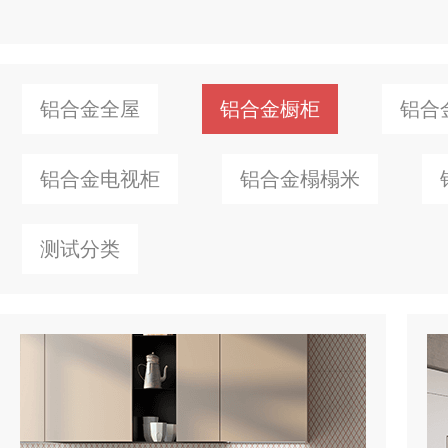
铝合金全屋
铝合金橱柜
铝合
铝合金电视柜
铝合金榻榻米
测试分类